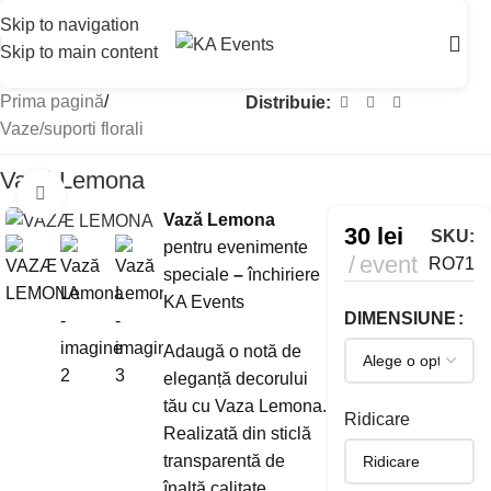
Skip to navigation
Skip to main content
Prima pagină
/
Distribuie:
Vaze/suporti florali
Vază Lemona
Mărește imaginea
Vază Lemona
30
lei
SKU:
pentru evenimente
event
RO71
speciale
–
închiriere
KA Events
DIMENSIUNE
Adaugă o notă de
eleganță decorului
tău cu Vaza Lemona.
Ridicare
Realizată din sticlă
transparentă de
înaltă calitate,