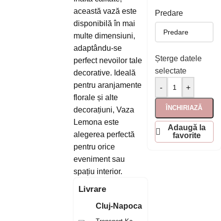
această vază este
Predare
disponibilă în mai
multe dimensiuni,
adaptându-se
Șterge datele
perfect nevoilor tale
selectate
decorative. Ideală
pentru aranjamente
-
+
florale și alte
ÎNCHIRIAZĂ
decorațiuni, Vaza
Lemona este
Adaugă la
alegerea perfectă
favorite
pentru orice
eveniment sau
spațiu interior.
Livrare
Cluj-Napoca