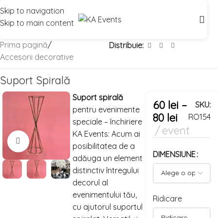
Skip to navigation
Skip to main content
Prima pagină
/
Distribuie:
Accesorii decorative
Suport Spirală
Suport spirală
60
lei
–
SKU:
pentru evenimente
80
lei
RO154
speciale – închiriere
event
KA Events: Acum ai
Mărește imaginea
posibilitatea de a
DIMENSIUNE
adăuga un element
distinctiv întregului
decorul al
evenimentului tău,
Ridicare
cu ajutorul suportul