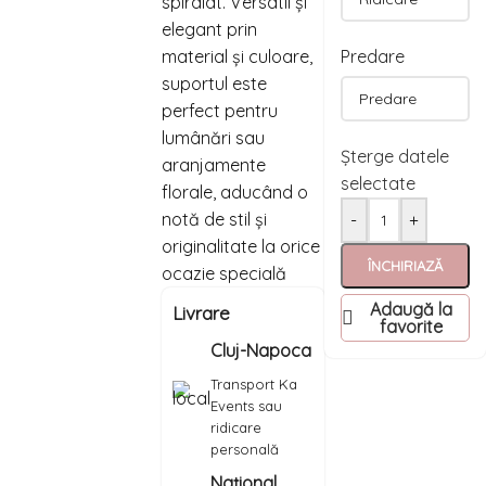
spiralat. Versatil și
elegant prin
material și culoare,
Predare
suportul este
perfect pentru
lumânări sau
Șterge datele
aranjamente
selectate
florale, aducând o
notă de stil și
-
+
originalitate la orice
ÎNCHIRIAZĂ
ocazie specială
Adaugă la
Livrare
favorite
Cluj-Napoca
Transport Ka
Events sau
ridicare
personală
Național