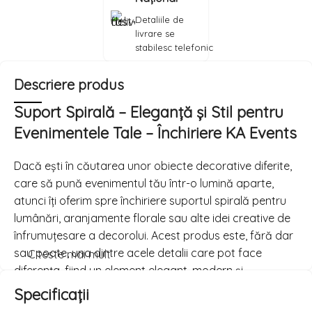
Detaliile de
livrare se
stabilesc telefonic
Descriere produs
Suport Spirală
– Eleganță și Stil pentru
Evenimentele Tale – Închiriere KA Events
Dacă ești în căutarea unor obiecte decorative diferite,
care să pună evenimentul tău într-o lumină aparte,
atunci îți oferim spre închiriere suportul spirală pentru
lumânări, aranjamente florale sau alte idei creative de
înfrumuțesare a decorolui. Acest produs este, fără dar
sau poate, una dintre acele detalii care pot face
Citeste mai mult
diferența, fiind un element elegant, modern și
suprinzător care nu numai că adaugă o notă de stil,
Specificații
dar poate atrage priviri prin forma sa distinctă.