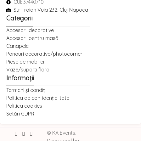
CUI: 37440710
Str. Traian Vuia 232, Cluj Napoca
Categorii
Accesorii decorative
Accesorii pentru masă
Canapele
Panouri decorative/photocorner
Piese de mobilier
Vaze/suporti florali
Informații
Termeni și condiții
Politica de confidențialitate
Politica cookies
Setări GDPR
© KA Events.
Ridicare
Developed by