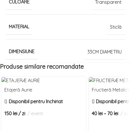
CULOARE
Transparent
MATERIAL
Sticlă
DIMENSIUNE
33CM DIAMETRU
Produse similare recomandate
Select
Select
Etajeră Aurie
Fructieră Metalică
date(s)
date(s)
Disponibil pentru închiriat
Disponibil pentru
150
lei
/ zi
event
40
lei
–
70
lei
ev