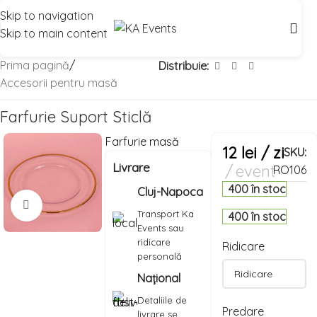
Skip to navigation
Skip to main content
Prima pagină
/
Distribuie:
Accesorii pentru masă
Farfurie Suport Sticlă
Farfurie masă
12
lei
/ zi
SKU:
Livrare
event
RO106
400 în stoc
Cluj-Napoca
Mărește imaginea
Transport Ka
400 în stoc
Events sau
ridicare
Ridicare
personală
Național
Detaliile de
Predare
livrare se