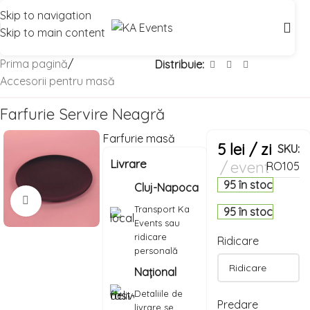
Skip to navigation
Skip to main content
Prima pagină
/
Distribuie:
Accesorii pentru masă
Farfurie Servire Neagră
Farfurie masă
5
lei
/ zi
SKU:
Livrare
event
RO105
95 în stoc
Cluj-Napoca
Mărește imaginea
Transport Ka
95 în stoc
Events sau
ridicare
Ridicare
personală
Național
Detaliile de
Predare
livrare se