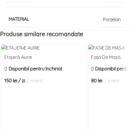
MATERIAL
Porțelan
Produse similare recomandate
Select
Select
Etajeră Aurie
Față De Masă
date(s)
date(s)
Disponibil pentru închiriat
Disponibil pentru
150
lei
/ zi
event
80
lei
event