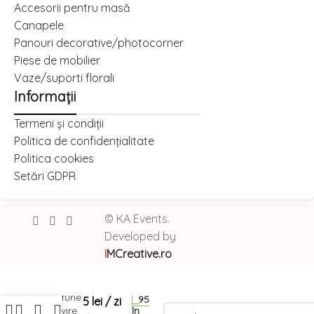
Accesorii pentru masă
Canapele
Panouri decorative/photocorner
Piese de mobilier
Vaze/suporti florali
Informații
Termeni și condiții
Politica de confidențialitate
Politica cookies
Setări GDPR
© KA Events.
Ridicare
Developed by
I
MCreative.ro
Predare
Farfurie
95
5
lei
/ zi
Servire
în