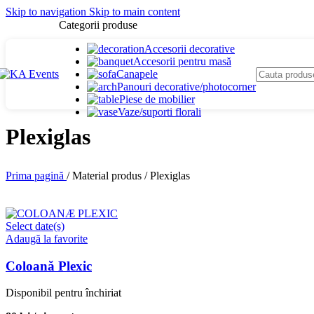
Skip to navigation
Skip to main content
Categorii produse
Accesorii decorative
Accesorii pentru masă
Canapele
Panouri decorative/photocorner
Piese de mobilier
Vaze/suporti florali
Plexiglas
Prima pagină
/
Material produs
/
Plexiglas
Select date(s)
Adaugă la favorite
Coloană Plexic
Disponibil pentru închiriat