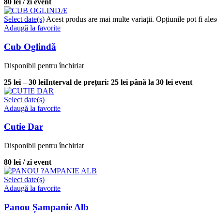
80
lei
/ zi
event
Select date(s)
Acest produs are mai multe variații. Opțiunile pot fi ale
Adaugă la favorite
Cub Oglindă
Disponibil pentru închiriat
25
lei
–
30
lei
Interval de prețuri: 25 lei până la 30 lei
event
Select date(s)
Adaugă la favorite
Cutie Dar
Disponibil pentru închiriat
80
lei
/ zi
event
Select date(s)
Adaugă la favorite
Panou Șampanie Alb