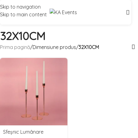
Skip to navigation
Skip to main content
32X10CM
Prima pagină
/
Dimensiune produs
/
32X10CM
elect
Sfeșnic Lumânare
ate(s)