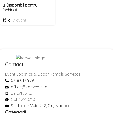
Disponibil pentru
închiriat
15
lei
event
Contact
Event Logistics & Decor Rentals Services
0748 017 979
office@kaevents.ro
BY LVR SRL
CUI: 37440710
Str. Traian Vuia 232, Cluj Napoca
Categorii