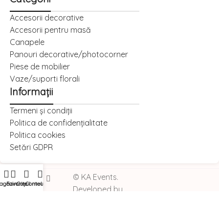
Accesorii decorative
Accesorii pentru masă
Canapele
Panouri decorative/photocorner
Piese de mobilier
Vaze/suporti florali
Informații
Termeni și condiții
Politica de confidențialitate
Politica cookies
Setări GDPR
© KA Events.
agazin
Favorite
Coșul meu
Contul meu
Developed by
I
MCreative.ro