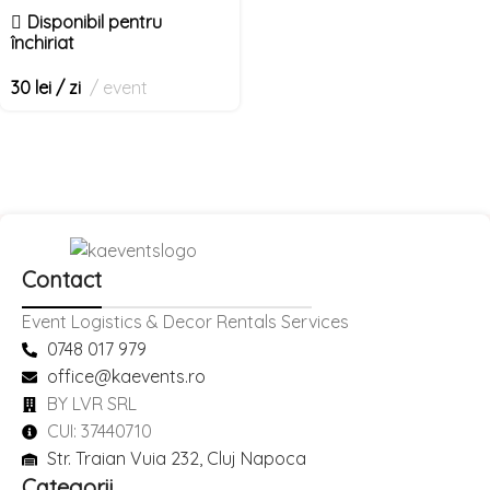
Disponibil pentru
închiriat
30
lei
/ zi
event
Contact
Event Logistics & Decor Rentals Services
0748 017 979
office@kaevents.ro
BY LVR SRL
CUI: 37440710
Str. Traian Vuia 232, Cluj Napoca
Categorii