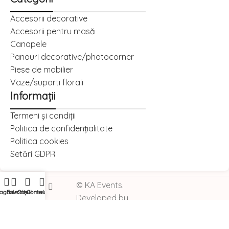
Accesorii decorative
Accesorii pentru masă
Canapele
Panouri decorative/photocorner
Piese de mobilier
Vaze/suporti florali
Informații
Termeni și condiții
Politica de confidențialitate
Politica cookies
Setări GDPR
© KA Events.
agazin
Favorite
Coșul meu
Contul meu
Developed by
I
MCreative.ro