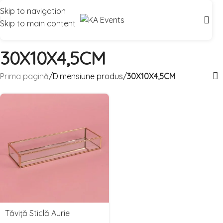
Skip to navigation
Skip to main content
30X10X4,5CM
Prima pagină
/
Dimensiune produs
/
30X10X4,5CM
elect
Tăviță Sticlă Aurie
ate(s)